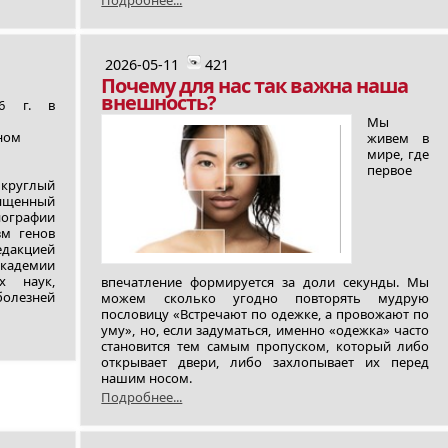
Подробнее...
2026-05-11
421
Почему для нас так важна наша
внешность?
6 г. в
Мы
ном
живем в
мире, где
первое
круглый
ященный
ографии
м генов
дакцией
академии
х наук,
впечатление формируется за доли секунды. Мы
болезней
можем сколько угодно повторять мудрую
пословицу «Встречают по одежке, а провожают по
уму», но, если задуматься, именно «одежка» часто
становится тем самым пропуском, который либо
открывает двери, либо захлопывает их перед
нашим носом.
Подробнее...