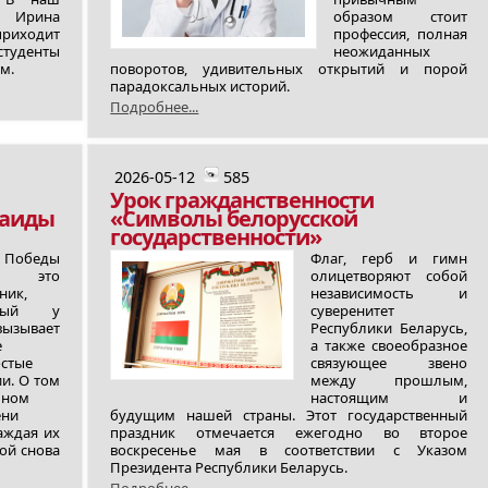
т Ирина
образом стоит
риходит
профессия, полная
студенты
неожиданных
м.
поворотов, удивительных открытий и порой
парадоксальных историй.
Подробнее...
2026-05-12
585
Урок гражданственности
наиды
«Символы белорусской
государственности»
 Победы
Флаг, герб и гимн
это
олицетворяют собой
ник,
независимость и
орый у
суверенитет
вызывает
Республики Беларусь,
е
а также своеобразное
стые
связующее звено
и. О том
между прошлым,
шном
настоящим и
ени
будущим нашей страны. Этот государственный
каждая их
праздник отмечается ежегодно во второе
ой снова
воскресенье мая в соответствии с Указом
Президента Республики Беларусь.