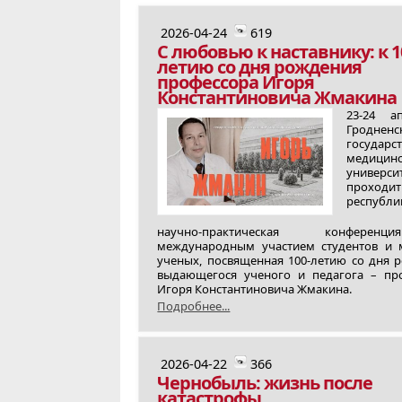
2026-04-24
619
С любовью к наставнику: к 1
летию со дня рождения
профессора Игоря
Константиновича Жмакина
23-24 а
Гродненс
государс
медицин
универси
проходит
республи
научно‑практическая конфере
международным участием студентов и
ученых, посвященная 100‑летию со дня 
выдающегося ученого и педагога – пр
Игоря Константиновича Жмакина.
Подробнее...
2026-04-22
366
Чернобыль: жизнь после
катастрофы