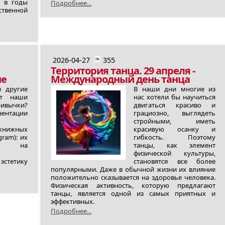
а в годы
Подробнее...
твенной
2026-04-27
355
Территория танца. 29 апреля -
ие
Международный день танца
и другие
В наши дни многие из
ют наши
нас хотели бы научиться
ривычки?
двигаться красиво и
тации
грациозно, выглядеть
стройными, иметь
нижных
красивую осанку и
gram): их
гибкость. Поэтому
е на
танцы, как элемент
физической культуры,
стетику
становятся все более
популярными. Даже в обычной жизни их влияние
положительно сказывается на здоровье человека.
Физическая активность, которую предлагают
танцы, является одной из самых приятных и
эффективных.
Подробнее...