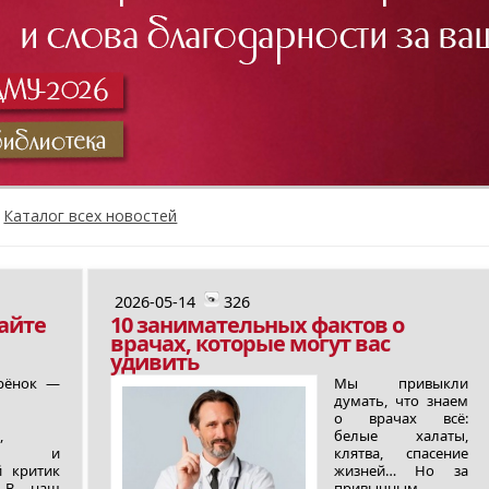
Каталог всех новостей
2026-05-14
326
айте
10 занимательных фактов о
врачах, которые могут вас
удивить
рёнок —
Мы привыкли
думать, что знаем
о врачах всё:
,
белые халаты,
ик и
клятва, спасение
й критик
жизней… Но за
. В наш
привычным