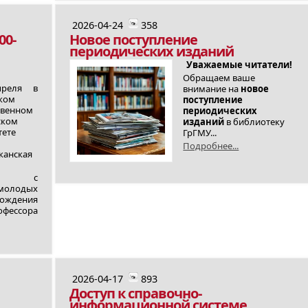
2026-04-24
358
00-
Новое поступление
периодических изданий
Уважаемые читатели!
Обращаем ваше
преля в
внимание на
новое
ком
поступление
твенном
периодических
ском
изданий
в библиотеку
тете
ГрГМУ...
Подробнее...
канская
нция с
 молодых
рождения
офессора
2026-04-17
893
Доступ к справочно-
информационной системе