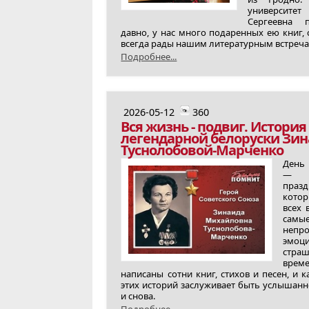
университе
Сергеевна п
давно, у нас много подаренных ею книг, 
всегда рады нашим литературным встреча
Подробнее...
2026-05-12
360
Вся жизнь - подвиг. История
легендарной белоруски Зи
Туснолобовой-Марченко
День
— 
празд
кот
всех 
самы
непро
эмоци
стра
врем
написаны сотни книг, стихов и песен, и 
этих историй заслуживает быть услышанн
и снова.