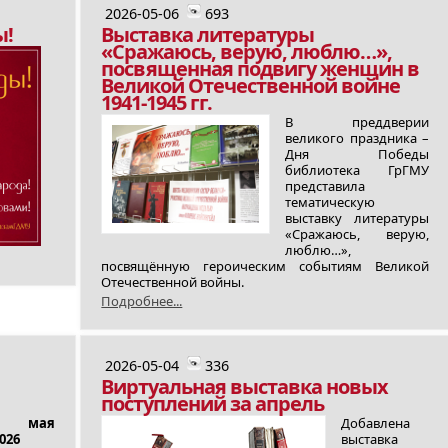
2026-05-06
693
ы!
Выставка литературы
«Сражаюсь, верую, люблю…»,
посвященная подвигу женщин в
Великой Отечественной войне
1941-1945 гг.
В преддверии
великого праздника –
Дня Победы
библиотека ГрГМУ
представила
тематическую
выставку литературы
«Сражаюсь, верую,
люблю…»,
посвящённую героическим событиям Великой
Отечественной войны.
Подробнее...
2026-05-04
336
Виртуальная выставка новых
поступлений за апрель
8 мая
Добавлена
026
выставка