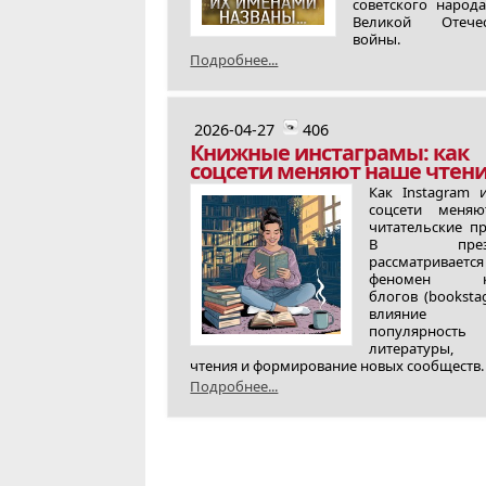
советского народ
Великой Отечес
войны.
Подробнее...
2026-04-27
406
Книжные инстаграмы: как
соцсети меняют наше чтен
Как Instagram 
соцсети меня
читательские п
В презен
рассматривается
феномен к
блогов (booksta
влияни
популярность
литературы, э
чтения и формирование новых сообществ.
Подробнее...