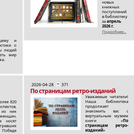
новых
книжных
поступлений
в библиотеку
за
апрель
2026 г.
Подробнее...
ущему и
истики о
ны людей
еть мир
ка.
2026-04-28
371
По страницам ретро-изданий
Уважаемые читатели!
Наша библиотека
олее 820
продолжает
ектов,
знакомить вас с
 из них
виртуальным музеем
 женщин.
книги «
По
а носят
страницам ретро-
ыгравших
изданий
»
 Победе