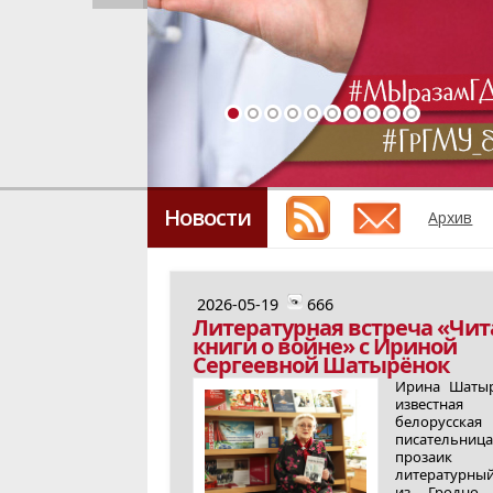
Новости
Архив
2026-05-19
666
Литературная встреча «Чит
книги о войне» с Ириной
Сергеевной Шатырёнок
Ирина Шаты
известная
белорусская
писательница
проза
литературны
из Гродно