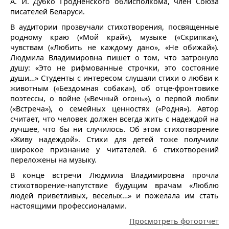
А. И. Дубко Гродненского облисполкома, член Союза
писателей Беларуси.
В аудитории прозвучали стихотворения, посвященные
родному краю («Мой край»), музыке («Скрипка»),
чувствам («Любить не каждому дано», «Не обижай»).
Людмила Владимировна пишет о том, что затронуло
душу: «Это не рифмованные строчки, это состояние
души…» Студенты с интересом слушали стихи о любви к
животным («Бездомная собака»), об отце-фронтовике
поэтессы, о войне («Вечный огонь»), о первой любви
(«Встреча»), о семейных ценностях («Родня»). Автор
считает, что человек должен всегда жить с надеждой на
лучшее, что бы ни случилось. Об этом стихотворение
«Живу надеждой». Стихи для детей тоже получили
широкое признание у читателей. 6 стихотворений
переложены на музыку.
В конце встречи Людмила Владимировна прочла
стихотворение-напутствие будущим врачам «Люблю
людей приветливых, веселых…» и пожелала им стать
настоящими профессионалами.
Просмотреть фотоотчет