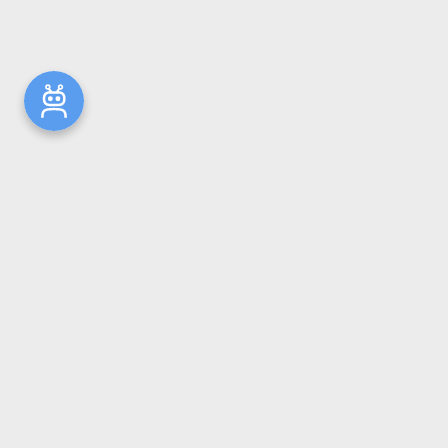
Новости
Общая информация
Ресурсы
Комплектование
Репозиторий ГрГМУ