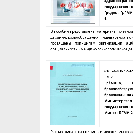
здравоохране
государственн
Гродно : ГрГМУ, 
4.
В пособии представлены материалы по этиол
дыхания, кровообращения, пищеварения, поч
посвящены принципам организации амб
специальности «Ме¬дико-психологическое де
616.24-036.12+6
Е702
Ерёмина, Н
бронхообструк
бронхиальная а
Министерст
государственн
Минск : БГМУ, 202
Рассматриваются причины и механизмы разви