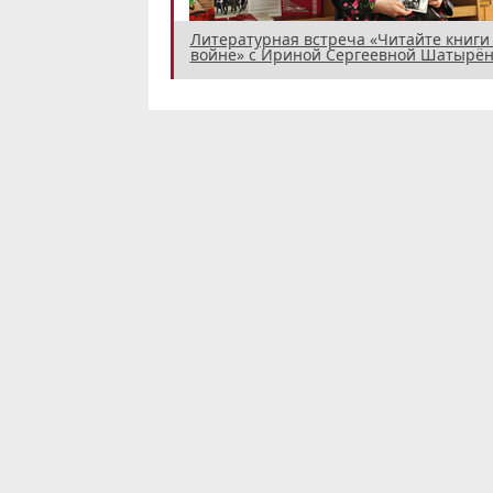
Литературная встреча «Читайте книги
войне» с Ириной Сергеевной Шатырён