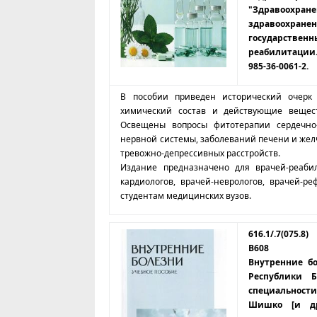
"Здравоохранен
здравоохране
государств
реабилитации. – 
985-36-0061-2.
В пособии приведен исторический очерк 
химический состав и действующие вещест
Освещены вопросы фитотерапии сердечно-
нервной системы, заболеваний печени и жел
тревожно-депрессивных расстройств.
Издание предназначено для врачей-реабил
кардиологов, врачей-неврологов, врачей-р
студентам медицинских вузов.
616.1/.7(075.8)
В608
Внутренние бо
Республики 
специальности 
Шишко [и др