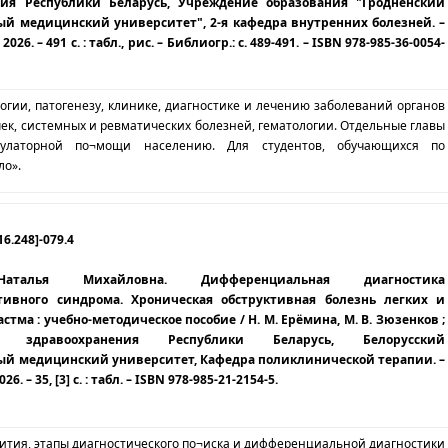
ния Республики Беларусь, Учреждение образования "Гродненский
ый медицинский университет", 2-я кафедра внутренних болезней. –
2026. – 491 с. : табл., рис. – Библиогр.: с. 489-491. – ISBN 978-985-36-0054-
огии, патогенезу, клинике, диагностике и лечению заболеваний органов
ек, системных и ревматических болезней, гематологии. Отдельные главы
улаторной по¬мощи населению. Для студентов, обучающихся по
ло».
16.248]-079.4
аталья Михайловна. Дифференциальная диагностика
тивного синдрома. Хроническая обструктивная болезнь легких и
стма : учебно-методическое пособие / Н. М. Ерёмина, М. В. Зюзенков ;
во здравоохранения Республики Беларусь, Белорусский
ый медицинский университет, Кафедра поликлинической терапии. –
6. – 35, [3] с. : табл. – ISBN 978-985-21-2154-5.
тия, этапы диагностического по¬иска и дифференциальной диагностики