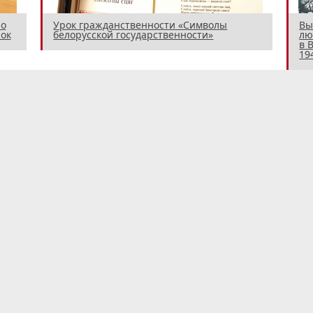
 о
Урок гражданственности «Символы
Вы
ок
белорусской государственности»
лю
в 
194