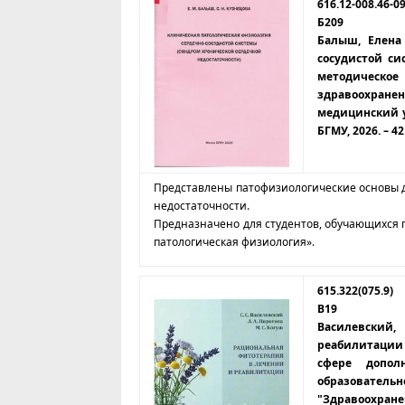
616.12-008.46-0
Б209
Балыш, Елена
сосудистой си
методическо
здравоохран
медицинский у
БГМУ, 2026. – 42 
Представлены патофизиологические основы д
недостаточности.
Предназначено для студентов, обучающихся 
патологическая физиология».
615.322(075.9)
В19
Василевский
реабилитации 
сфере допол
образователь
"Здравоохра