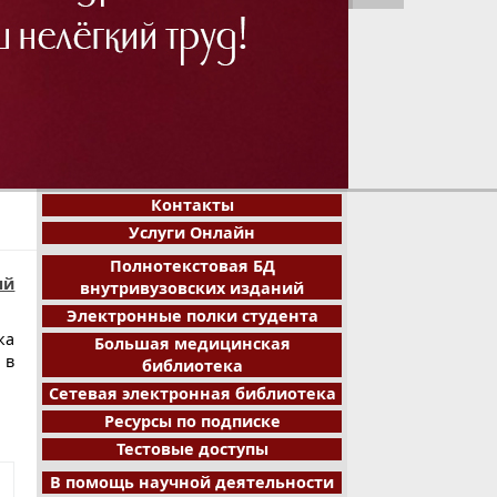
1
2
3
4
5
6
7
8
Контакты
Услуги Онлайн
Полнотекстовая БД
ый
внутривузовских изданий
Электронные полки студента
ка
Большая медицинская
 в
библиотека
Сетевая электронная библиотека
Ресурсы по подписке
Тестовые доступы
В помощь научной деятельности