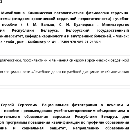
92
 Михайловна. Клиническая патологическая физиология сердечно-
стемы (синдром хронической сердечной недостаточности) : учебно-
е пособие / Е. М. Балыш, С. И. Кузнецова ; Министерство
ения Республики Беларусь, Белорусский государственный
ниверситет, Кафедра кардиологии и внутренних болезней. – Минск :
с. : табл., рис. – Библиогр.: с. 41. – ISBN 978-985-21-2136-1.
иагностики, профилактики и ле¬чения синдрома хронической сердечной
по специальности «Лечебное дело» по учебной дисциплине «Клиническая
, Сергей Сергеевич. Рациональная фитотерапия в лечении и
: пособие : рекомендовано учебно-методическим объединением в
нительного образования взрослых Республики Беларусь для
ной программы повышения квалификации по профилю образования
нение и социальная защита", направлению образования