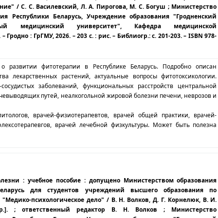
ие" / С. С. Василевский, Л. А. Пирогова, М. С. Богуш ; Министерство
ния Республики Беларусь, Учреждение образования "Гродненский
енный медицинский университет", Кафедра медицинской
Гродно : ГрГМУ, 2026. – 203 с. : рис. – Библиогр.: с. 201-203. – ISBN 978-
о развитии фитотерапии в Республике Беларусь. Подробно описан
ва лекарственных растений, актуальные вопросы фитотоксикологии.
сосудистых заболеваний, функциональных расстройств центральной
чевыводящих путей, неалкогольной жировой болезни печени, неврозов и
итологов, врачей-физиотерапевтов, врачей общей практики, врачей-
ефлексотерапевгов, врачей лечебной физкультуры. Может быть полезна
лезни : учебное пособие : допущено Министерством образования
Беларусь для студентов учреждений высшего образования по
"Медико-психологическое дело" / В. Н. Волков, Д. Г. Корнелюк, В. И.
.]. ; ответственный редактор В. Н. Волков ; Министерство