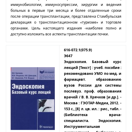
иммунобиологии, иммуносупрессии, хирургии и ведения
больных в первые три месяца и более отдаленные сроки
после операции трансплантации, представлена Стамбульская
декларация о трансплантационном «туризме» и торговле
органами. Цель настоящего издания -наиболее полно и
доступно изложить все аспекты трансплантации почки.
616-072.1(075.9)
Э647
Эндоскопия. Базовый курс
лекций [Текст] : учеб. пособие :
рекомендовано УМО по мед. и
фармацевт. образованию
вузов России для системы
послевуз. проф. образования
врачей / В. В. Хрячков [и др.]. -
Москва : ГЭОТАР-Медиа, 2012. -
153 с., [8] л. цв. ил. : рис., табл. -
(Библиотека врача-
специалиста. Эндоскопия.
Инструментальная