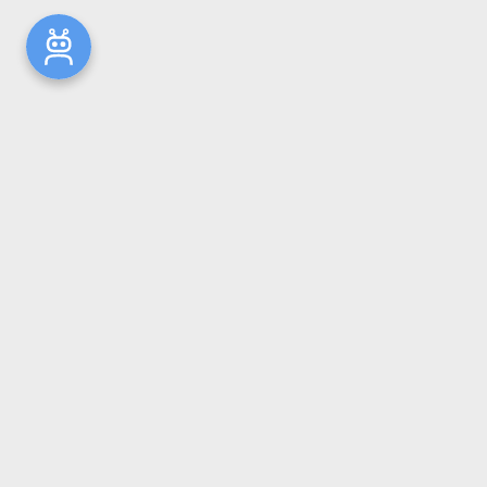
Новости
Общая информация
Ресурсы
Комплектование
Репозиторий ГрГМУ
Электронный каталог