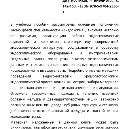
диагностика). - Библиогр.: с.
142-153. - ISBN 978-5-9704-2330-
1.
В учебном пособии рассмотрены основные положения,
касающиеся специальности «Эндоскопия», включая историю
ее развития, организацию работы эндоскопических
отделений и кабинетов, характеристику современной
эндоскопической аппаратуры, обслуживание и обработку
эндоскопического оборудования и инструментария.
Отдельные главы посвящены анатомо-физиологическим
данным и технике выполнения основных эндоскопических
исследований и вмешательств. Подробно описаны методики
проведения эндосонографии, хромогастроскопии,
эндоскопической пристеночной рН-метрии, забора материала
на гистологическое и цитологическое исследования.
Отражены современные подходы к лечению язвенной
болезни желудка и двенадцатиперстной кишки, варикозно
расширенных вен пищевода, Рубцовых стриктур и стенозов,
доброкачественных образований желудка и толстой кишки,
холедохолитиаза.
Материал, изложенный в данной книге, может быть
использован для обучения студентов, интернов, ординаторов