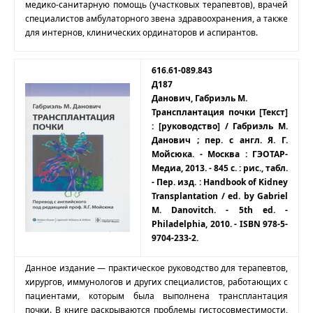
медико-санитарную помощь (участковых терапевтов), врачей
специалистов амбулаторного звена здравоохранения, а также
для интернов, клинических ординаторов и аспирантов.
616.61-089.843
Д187
Данович, Габриэль М.
Трансплантация почки [Текст]
: [руководство] / Габриэль М.
Данович ; пер. с англ. Я. Г.
Мойсюка. - Москва : ГЭОТАР-
Медиа, 2013. - 845 с. : рис., табл.
- Пер. изд. : Handbook of Kidney
Transplantation / ed. by Gabriel
M. Danovitch. - 5th ed. -
Philadelphia, 2010. - ISBN 978-5-
9704-233-2.
Данное издание — практическое руководство для терапевтов,
хирургов, иммунологов и других специалистов, работающих с
пациентами, которым была выполнена трансплантация
почки. В книге раскрываются проблемы гистосовместимости,