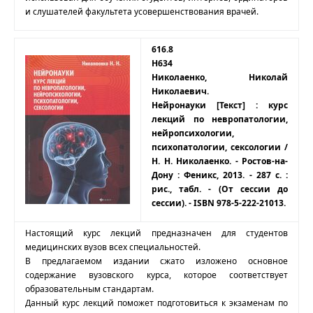
и слушателей факультета усовершенствования врачей.
616.8
Н634
Николаенко, Николай
Николаевич.
Нейронауки [Текст] : курс
лекций по невропатологии,
нейропсихологии,
психопатологии, сексологии /
Н. Н. Николаенко. - Ростов-на-
Дону : Феникс, 2013. - 287 с. :
рис., табл. - (От сессии до
сессии). - ISBN 978-5-222-21013.
Настоящий курс лекций предназначен для студентов
медицинских вузов всех специальностей.
В предлагаемом издании сжато изложено основное
содержание вузовского курса, которое соответствует
образовательным стандартам.
Данный курс лекций поможет подготовиться к экзаменам по