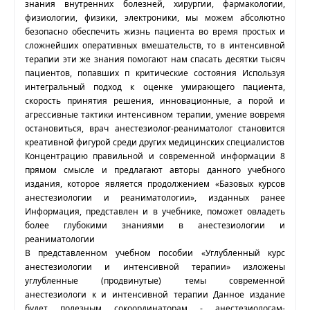
знания внутренних болезней, хирургии, фармакологии,
физиологии, физики, электроники, мы можем абсолютно
безопасно обеспечить жизнь пациента во время простых и
сложнейших оперативных вмешательств, то в интенсивной
терапии эти же знания помогают нам спасать десятки тысяч
пациентов, попавших п критические состояния Используя
интегральный подход к оценке умирающего пациента,
скорость принятия решения, инновационные, а порой и
агрессивные тактики интенсивном терапии, умение вовремя
остановиться, врач анестезиолог-реаниматолог становится
креативной фигурой среди других медицинских специалистов
Концентрацию правильной и современной информации 8
прямом смысле и предлагают авторы данного учебного
издания, которое является продолжением «Базовых курсов
анестезиологии и реаниматологии», изданных ранее
Информация, представлен и в учебнике, поможет овладеть
более глубокими знаниями в анестезиологии и
реаниматологии
В представленном учебном пособии «Углубленный курс
анестезиологии и интенсивной терапии» изложены
углубленные (продвинутые) темы современной
анестезиологи к и интенсивной терапии Данное издание
будет полезным сокоординаторам - анестезиологам-