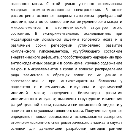
головного мозга. С этой целью успешно использована
лазерная атомно-эмиссионная спектроскопия. В книге
рассмотрены основные вопросы патогенеза церебральной
ишемии, при этом основное внимание уделено роли макро- и
микроэлементов в патогенетической структуре этого
состояния. В экспериментальных исследованиях при
моделировании локальной ишемии головного мозга и в
различные сроки реперфузии установлено развитие
комплексного гипоэлементоза, усугубляющего состояние
энергетического дефицита, способствующего нарушению про-
антиоксидантных реакций в организме. Изучено содержание
макро- и микроэлементов в крови и волосах, распределение
ряда элементов в образцах волос по их длине в
сопоставлении с про- антиоксидантным балансом у
пациентов с ишемическим инсультом и хронической
ишемией мозга; определены биомаркеры развития
ишемического инсульта; выявлены структурные изменения
фаций цельной крови, плазмы и спинномозговой жидкости у
пациентов с опухолями головного мозга. Полученные данные
определяют новые возможности использования лазерного
атомно-эмиссионного спектрометрического анализа и служат
основой для дальнейшей разработки методов ранней