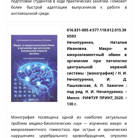
подготовки студентов в ходе практических занятий. Поможет
более быстрой адаптации выпускников к работе в
англоязычной среде.
616.831-005.4:577.118:612.015.39
Н593
Нечипуренко, Наталия
Ивановна. Макро- и
микроэлементный обмен в
организме при патологии
центральной нервной
системы : [монография] / Н. И.
Нечипуренко, И. Д.
Пашковская, А. П. Зажогин ;
под ред. Н. И. Нечипуренко. –
Минск : РИФТУР ПРИНТ, 2020. –
130 с.
Монография посвящена одной из наиболее актуальных
проблем медико-биологических наук — изучению макро- и
микроэлементного гомеостаза при острых и хронических
нарушениях церебрального кровообращения, опухолях