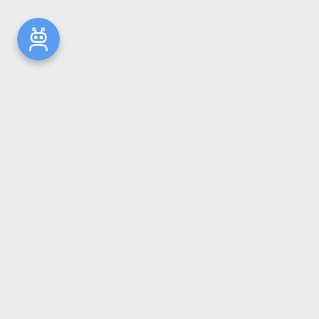
Новости
Общая информация
Ресурсы
Комплектование
Репозиторий ГрГМУ
Электронный каталог