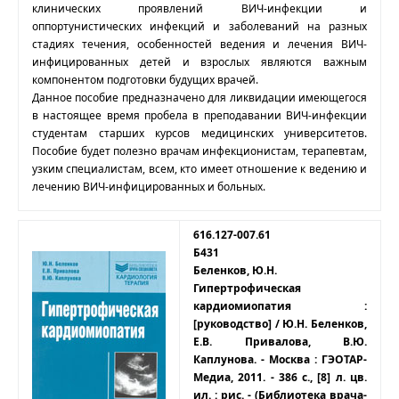
клинических проявлений ВИЧ-инфекции и
оппортунистических инфекций и заболеваний на разных
стадиях течения, особенностей ведения и лечения ВИЧ-
инфицированных детей и взрослых являются важным
компонентом подготовки будущих врачей.
Данное пособие предназначено для ликвидации имеющегося
в настоящее время пробела в преподавании ВИЧ-инфекции
студентам старших курсов медицинских университетов.
Пособие будет полезно врачам инфекционистам, терапевтам,
узким специалистам, всем, кто имеет отношение к ведению и
лечению ВИЧ-инфицированных и больных.
616.127-007.61
Б431
Беленков, Ю.Н.
Гипертрофическая
кардиомиопатия :
[руководство] / Ю.Н. Беленков,
Е.В. Привалова, В.Ю.
Каплунова. - Москва : ГЭОТАР-
Медиа, 2011. - 386 с., [8] л. цв.
ил. : рис. - (Библиотека врача-