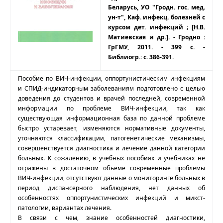
Беларусь, УО "Гродн. гос. мед.
ун-т", Каф. инфекц. болезней с
курсом дет. инфекций ; [Н.В.
Матиевская и др.]. - Гродно :
ГрГМУ, 2011. - 399 с. -
Библиогр.: с. 386-391.
Пособие по ВИЧ-инфекции, оппортунистическим инфекциям
и СПИД-индикаторным заболеваниям подготовлено с целью
доведения до студентов и врачей последней, современной
информации по проблеме ВИЧ-инфекции, так как
существующая информационная база по данной проблеме
быстро устаревает, изменяются нормативные документы,
уточняются классификации, патогенетические механизмы,
совершенствуется диагностика и лечение данной категории
больных. К сожалению, в учебных пособиях и учебниках не
отражены в достаточном объеме современные проблемы
ВИЧ-инфекции, отсутствуют данные о мониторинге больных в
период диспансерного наблюдения, нет данных об
особенностях оппортунистических инфекций и микст-
патологии, вариантах лечения.
В связи с чем, знание особенностей диагностики,