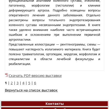
функциональной анатомии коленного сустава, этиологии,
патогенезу, морфологии (гистологии) и клинике
деформирующего артроза. Подробно освещены вопросы
оперативного лечения данного заболевания. Отдельно
рассмотрены вопросы тотального эндопротезирования
коленного сустава несвязанными эндопротезами. В книге
также уделено внимание наиболее часто встречающимся
ошибкам и осложнениям при выполнении первичной
артропластики.
Представленные иллюстрации — рентгенограммы, схемы —
повышают наглядность излагаемого материала. Книга будет
полезна травматологам, ортопедам, хирургам, морфологам и
специалистам в области лечебной физкультуры и
реабилитации.
Скачать PDF-версию выставки
1
|
2
|
3
|
4
|
5
|
6
Вернуться на список выставок
Контакты