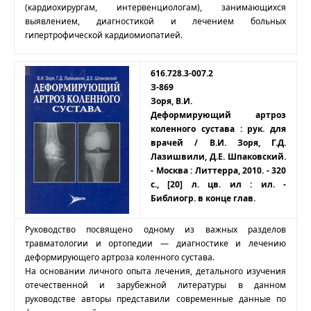
(кардиохирургам, интервенциологам), занимающихся
выявлением, диагностикой и лечением больных
гипертрофической кардиомиопатией.
616.728.3-007.2
З-869
Зоря, В.И.
Деформирующий артроз
коленного сустава : рук. для
врачей / В.И. Зоря, Г.Д.
Лазишвили, Д.Е. Шпаковский.
- Москва : Литтерра, 2010. - 320
с., [20] л. цв. ил : ил. -
Библиогр. в конце глав.
Руководство посвящено одному из важных разделов
травматологии и ортопедии — диагностике и лечению
деформирующего артроза коленного сустава.
На основании личного опыта лечения, детального изучения
отечественной и зарубежной литературы в данном
руководстве авторы представили современные данные по