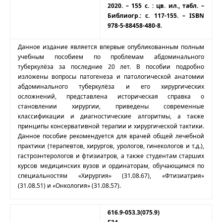
2020. – 155 с. : цв. ил., табл. –
Библиогр.: с. 117-155. – ISBN
978-5-88458-480-8.
Данное издание является впервые опубликованным полным
учебным пособием по проблемам абдоминального
туберкулёза за последние 20 лет. В пособии подробно
изложены вопросы патогенеза и патологической анатомии
абдоминального туберкулёза и его хирургических
осложнений, представлена историческая справка о
становлении хирургии, приведены современные
классификации и диагностические алгоритмы, а также
принципы консервативной терапии и хирургической тактики.
Данное пособие рекомендуется для врачей общей лечебной
практики (терапевтов, хирургов, урологов, гинекологов и т.д.),
гастроэнтерологов и фтизиатров, а также студентам старших
курсов медицинских вузов и ординаторам, обучающимся по
специальностям «Хирургия» (31.08.67), «Фтизиатрия»
(31.08.51) и «Онкология» (31.08.57).
616.9-053.3(075.9)