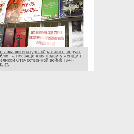
ставка литературы «Сражаюсь, верую,
блю…», посвященная подвигу женщин
Великой Отечественной войне 1941-
5 гг.