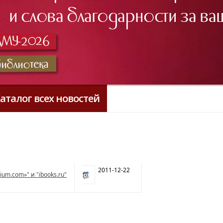
аталог всех новостей
2011-12-22
um.com»" и "ibooks.ru"