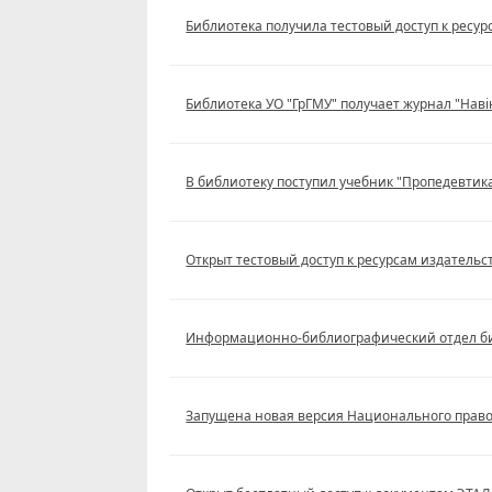
Библиотека получила тестовый доступ к ресурс
Библиотека УО "ГрГМУ" получает журнал "Нав
В библиотеку поступил учебник "Пропедевтик
Открыт тестовый доступ к ресурсам издательств
Информационно-библиографический отдел би
Запущена новая версия Национального право