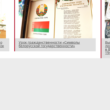
 о
Урок гражданственности «Символы
Вы
ок
белорусской государственности»
лю
в 
194