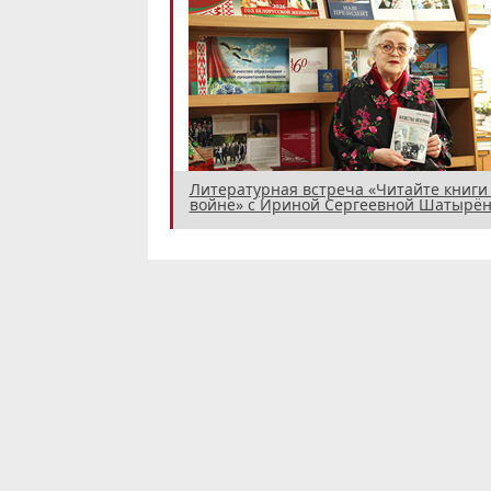
Литературная встреча «Читайте книги
войне» с Ириной Сергеевной Шатырён