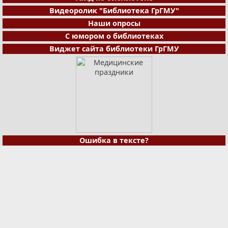
Видеоролик "Библиотека ГрГМУ"
Наши опросы
С юмором о библиотеках
Виджет сайта библиотеки ГрГМУ
Ошибка в тексте?