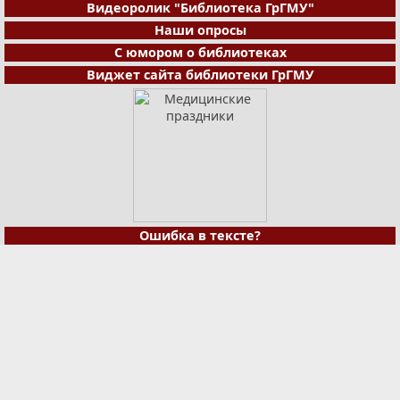
Видеоролик "Библиотека ГрГМУ"
Наши опросы
С юмором о библиотеках
Виджет сайта библиотеки ГрГМУ
Ошибка в тексте?