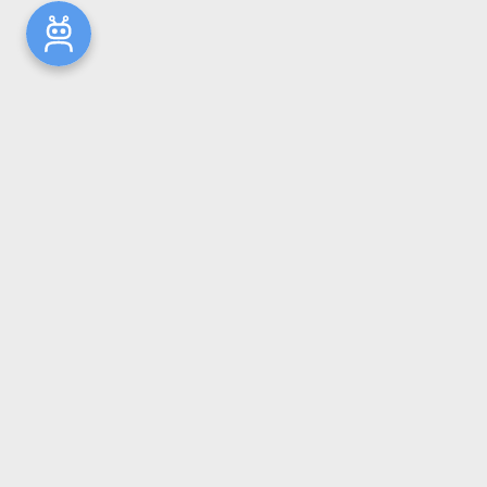
Новости
Общая информация
Ресурсы
Комплектование
Репозиторий ГрГМУ
Электронный каталог
ОБЪЕДИНЕННАЯ НАУЧНАЯ