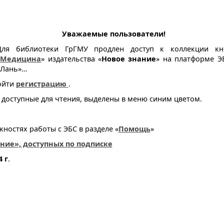
Уважаемые пользователи!
Для библиотеки ГрГМУ продлен доступ к коллекции кн
«
Медицина
» издательства «
Новое знание
» на платформе Э
«Лань»…
ойти
регистрацию
.
и, доступные для чтения, выделены в меню синим цветом.
остях работы с ЭБС в разделе «
Помощь
»
ние», доступных по подписке
4 г
.