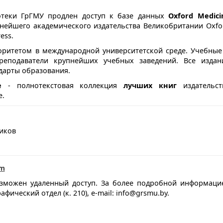
отеки ГрГМУ продлен доступ к базе данных
Oxford Medici
нейшего академического издательства Великобритании Oxfo
ress.
оритетом в международной университетской среде. Учебные
реподаватели крупнейших учебных заведений. Все издан
дарты образования.
e
- полнотекстовая коллекция
лучших книг
издательст
е.
фиков
om
озможен удаленный доступ. За более подробной информаци
ческий отдел (к. 210), e-mail: info@grsmu.by.