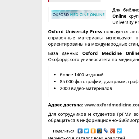
Для библи
Online
круп
University P
Oxford University Press
пользуется авт
справочные материалы используют п
ориентированы на международные стан
База данных
Oxford Medicine Onlin
Оксфордского университета по медицин
более 1400 изданий
85 000 фотографий, диаграмм, гра
2000 видео-материалов
Адрес доступа:
www.oxfordmedicine.c
Для сотрудников и студентов ГрГМУ в
обращаться в информационно-библиографи
Поделиться
Вернуться в каталог всех новостей