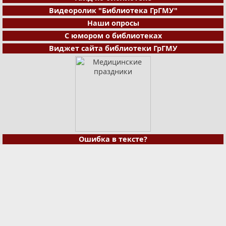
Видеоролик "Библиотека ГрГМУ"
Наши опросы
С юмором о библиотеках
Виджет сайта библиотеки ГрГМУ
Ошибка в тексте?