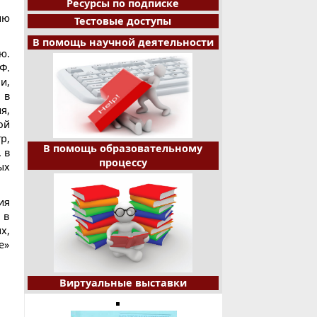
Ресурсы по подписке
ию
Тестовые доступы
В помощь научной деятельности
ю.
Ф.
и,
 в
я,
ой
р,
В помощь образовательному
 в
процессу
ых
ия
 в
х,
е»
Виртуальные выставки