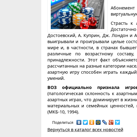
Абонемен
виртуальную
Страсть к
Достаточно
Достоевский, А. Куприн, Дж. Лондон и А
выигрывали и проигрывали целые состо
мире и, в частности, в странах бывше
различные по возрастному составу,
принадлежности. Этот факт объясняе
рассчитанных на разные категории насе
азартную игру способен играть каждый
умений.
ВОЗ официально признала игров
(патологическая склонность к азартны
азартных играх, что доминирует в жизн
материальных и семейных ценностей, 
(МКБ-10, 1994).
Поделиться
Вернуться в каталог всех новостей