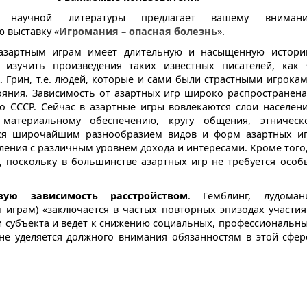
т научной литературы предлагает вашему вниман
 выставку «
Игромания – опасная болезнь
».
 азартным играм имеет длительную и насыщенную истори
 изучить произведения таких известных писателей, как 
. Грин, т.е. людей, которые и сами были страстными игрокам
яния. Зависимость от азартных игр широко распространена
го СССР. Сейчас в азартные игры вовлекаются слои населени
 материальному обеспечению, кругу общения, этническ
тся широчайшим разнообразием видов и форм азартных иг
ления с различным уровнем дохода и интересами. Кроме того,
, поскольку в большинстве азартных игр не требуется особ
ую зависимость расстройством
. Гемблинг, лудоман
м играм) «заключается в частых повторных эпизодах участия
и субъекта и ведет к снижению социальных, профессиональны
не уделяется должного внимания обязанностям в этой сфер