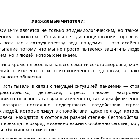
Уважаемые читатели!
OVID-19 является не только эпидемиологическим, но также
ческим кризисом. Социальное дистанцирование проверя
ь всех нас к сотрудничеству, ведь пандемия — это особен
пытание потому, что мы не просто пытаемся защитить люде
ем, но и людей, которых не знаем.
тина кроме плюсов для нашего соматического здоровья, мож
ний психического и психологического здоровья, а так
ля всего общества.
 испытывали в связи с текущей ситуацией пандемии — стра
асстройство, депрессия, стресс, плохое настроени
авляют опасность как для психического, так и для физическо
которые постоянно подвергаются воздействию стресс
х людей, которые живут в спокойствии. Даже те люди, котор
века, находятся в состоянии разной степени беспокойства
 переходит в разряд жизненно важных особенно сегодня, ког
 и в большом количестве.
онавирус призывает нас подавить наши глубоко человеческ