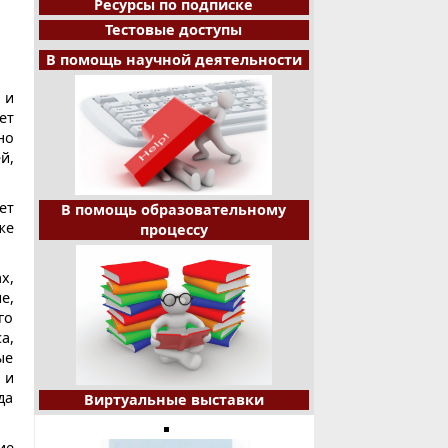
Ресурсы по подписке
Тестовые доступы
В помощь научной деятельности
 и
ет
но
й,
ет
В помощь образовательному
же
процессу
х,
е,
го
а,
ые
 и
да
Виртуальные выставки
ие