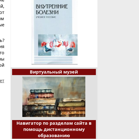
й,
от
ым
ые
ь?
ия
го
ны
ой
Виртуальный музей
ет
Навигатор по разделам сайта в
помощь дистанционному
образованию