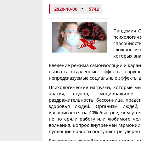
2020-10-06
5742
Пандемия C
психологи
способност
сложное ис
которых зна
Введение режима самоизоляции и каран
вызвать отдаленные эффекты наруше
непредсказуемые социальные эффекты д
Психологические нагрузки, которые мы
апатия, ступор, эмоциональное р
раздражительность, бессонница, предст
здоровья людей. Организм людей, 
изнашивается на 40% быстрее, чем у те
не потеряли работу или любимого чело
волнения. Вопрос внутренней гармонии
пугающие новости поступают регулярно
Распространяющийся по всему миру кор