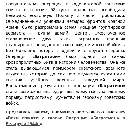
наступательная операция, в ходе которой советские
войска в течение 68 суток полностью освободили
Беларусь, восточную Польшу и часть Прибалтики.
Объединенными усилиями четырех фронтов Красной
Армии была разгромлена самая мощная группировка
вермахта – группа армий "Центр". Ожесточенное
столкновение двух таких огромных военных
группировок, невиданное в истории, не могло обойтись
без больших потерь с одной и с другой стороны.
Операция «
Багратион
» была одной из самых
кровопролитных битв в истории человечества. Она же
стала выдающимся примером советского военного
искусства, который до сих пор изучается курсантами
высших учебных военных заведений мира.
Впечатляющие результаты в операции «
Багратион
»
стали возможны благодаря высокому наступательному
порыву, патриотизму, мужеству и героизму советских
войск.
Предлагаем вашему вниманию виртуальную выставку
«
Вехи памяти и славы: Операция «Багратион» в
Беларуси 1944г.
»