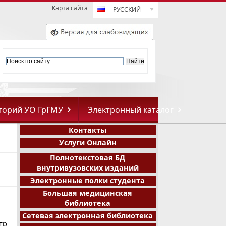
Карта сайта
РУССКИЙ
торий УО ГрГМУ
Электронный каталог
Контакты
Услуги Онлайн
Полнотекстовая БД
внутривузовских изданий
Электронные полки студента
Большая медицинская
библиотека
Сетевая электронная библиотека
тр