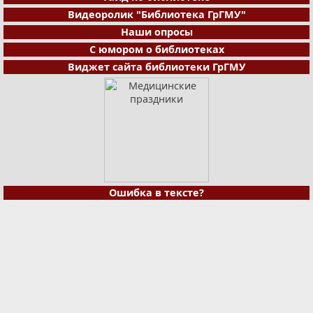
Видеоролик "Библиотека ГрГМУ"
Наши опросы
С юмором о библиотеках
Виджет сайта библиотеки ГрГМУ
Ошибка в тексте?