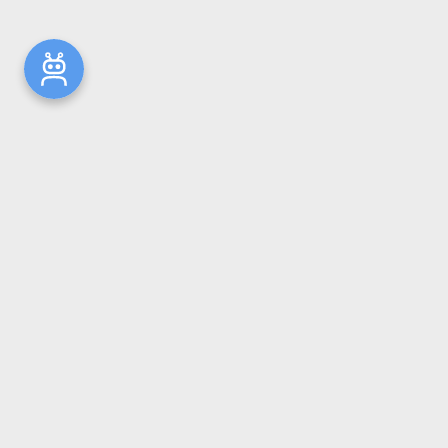
Новости
Общая информация
Ресурсы
Комплектование
Репозиторий ГрГМУ
Электронный каталог