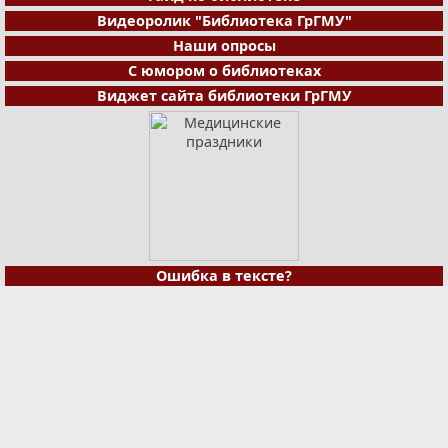
Видеоролик "Библиотека ГрГМУ"
Наши опросы
С юмором о библиотеках
Виджет сайта библиотеки ГрГМУ
Ошибка в тексте?