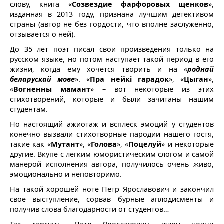
слову, книга «
Созвездие фарфоровых щенков
»,
изданная в 2013 году, признана лучшим детективом
страны (автор не без гордости, что вполне заслуженно,
отзывается о ней).
До 35 лет поэт писал свои произведения только на
русском языке, но потом наступает такой период в его
жизни, когда ему хочется творить и на «
роднай
беларускай мове
». «
Пра нейкi гарадок
», «
Цыган
»,
«
Вогненны мамант
» – вот некоторые из этих
стихотворений, которые и были зачитаны нашим
студентам.
Но настоящий ажиотаж и всплеск эмоций у студентов
конечно вызвали стихотворные пародии нашего гостя,
такие как «
Мутант
», «
Голова
», «
Поцелуй
» и некоторые
другие. Вкупе с легким юмористическим слогом и самой
манерой исполнения автора, получилось очень живо,
эмоционально и неповторимо.
На такой хорошей ноте Петр Ярославович и закончил
свое выступление, сорвав бурные аплодисменты и
получив слова благодарности от студентов…