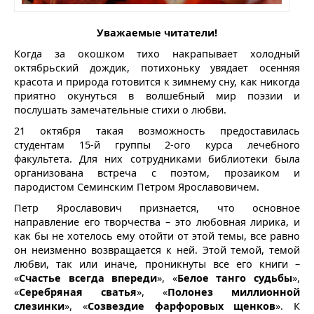
Уважаемые читатели!
Когда за окошком тихо накрапывает холодный
октябрьский дождик, потихоньку увядает осенняя
красота и природа готовится к зимнему сну, как никогда
приятно окунуться в волшебный мир поэзии и
послушать замечательные стихи о любви.
21 октября такая возможность предоставилась
студентам 15-й группы 2-ого курса лечебного
факультета. Для них сотрудниками библиотеки была
организована встреча с поэтом, прозаиком и
пародистом Семинским Петром Ярославовичем.
Петр Ярославович признается, что основное
направление его творчества – это любовная лирика, и
как бы не хотелось ему отойти от этой темы, все равно
он неизменно возвращается к ней. Этой темой, темой
любви, так или иначе, проникнуты все его книги –
«
Счастье всегда впереди
», «
Белое танго судьбы
»,
«
Серебряная сватья
», «
Полонез миллионной
слезинки
», «
Созвездие фарфоровых щенков
». К