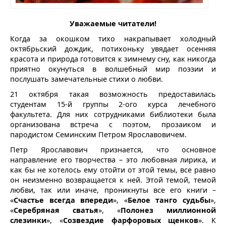
Уважаемые читатели!
Когда за окошком тихо накрапывает холодный
октябрьский дождик, потихоньку увядает осенняя
красота и природа готовится к зимнему сну, как никогда
приятно окунуться в волшебный мир поэзии и
послушать замечательные стихи о любви.
21 октября такая возможность предоставилась
студентам 15-й группы 2-ого курса лечебного
факультета. Для них сотрудниками библиотеки была
организована встреча с поэтом, прозаиком и
пародистом Семинским Петром Ярославовичем.
Петр Ярославович признается, что основное
направление его творчества – это любовная лирика, и
как бы не хотелось ему отойти от этой темы, все равно
он неизменно возвращается к ней. Этой темой, темой
любви, так или иначе, проникнуты все его книги –
«
Счастье всегда впереди
», «
Белое танго судьбы
»,
«
Серебряная сватья
», «
Полонез миллионной
слезинки
», «
Созвездие фарфоровых щенков
». К