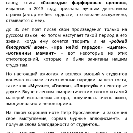
слову, книга «
Созвездие фарфоровых щенков
»,
изданная в 2013 году, признана лучшим детективом
страны (автор не без гордости, что вполне заслуженно,
отзывается о ней).
До 35 лет поэт писал свои произведения только на
русском языке, но потом наступает такой период в его
жизни, когда ему хочется творить и на «
роднай
беларускай мове
». «
Пра нейкi гарадок
», «
Цыган
»,
«
Вогненны мамант
» – вот некоторые из этих
стихотворений, которые и были зачитаны нашим
студентам.
Но настоящий ажиотаж и всплеск эмоций у студентов
конечно вызвали стихотворные пародии нашего гостя,
такие как «
Мутант
», «
Голова
», «
Поцелуй
» и некоторые
другие. Вкупе с легким юмористическим слогом и самой
манерой исполнения автора, получилось очень живо,
эмоционально и неповторимо.
На такой хорошей ноте Петр Ярославович и закончил
свое выступление, сорвав бурные аплодисменты и
получив слова благодарности от студентов…