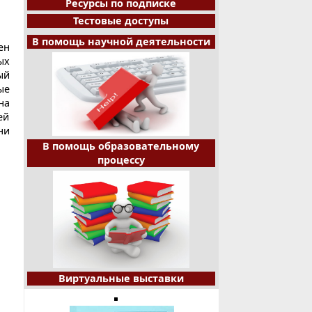
Ресурсы по подписке
Тестовые доступы
В помощь научной деятельности
ен
ых
ый
ые
на
ей
ни
В помощь образовательному
процессу
Виртуальные выставки