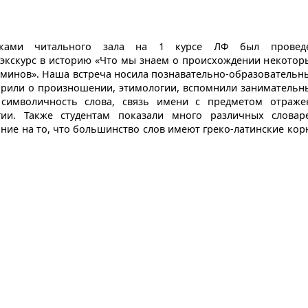
никами читального зала на 1 курсе ЛФ был провед
экскурс в историю «Что мы знаем о происхождении некотор
минов». Наша встреча носила познавательно-образовательн
орили о произношении, этимологии, вспомнили занимательн
символичность слова, связь имени с предметом отраже
ии. Также студентам показали много различных словар
ние на то, что большинство слов имеют греко-латинские кор