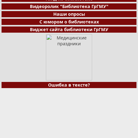
Видеоролик "Библиотека ГрГМУ"
Наши опросы
С юмором о библиотеках
Виджет сайта библиотеки ГрГМУ
Ошибка в тексте?