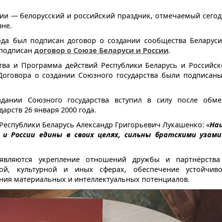
ии — белорусский и российский праздник, отмечаемый сегод
вне.
ода был подписан договор о создании сообщества Беларуси
л подписан
договор о Союзе Беларуси и России
.
тва и Программа действий Республики Беларусь и Российск
оговора о создании Союзного государства были подписаны
здании Союзного государства вступил в силу после обме
рств 26 января 2000 года.
 Республики Беларусь Александр Григорьевич Лукашенко: «
На
 и России едины в своих целях, сильны братскими узами
являются укрепление отношений дружбы и партнёрства
кой, культурной и иных сферах, обеспечение устойчиво
ения материальных и интеллектуальных потенциалов.