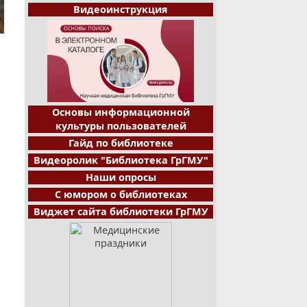
Видеоинструкция
Основы информационной
культуры пользователей
Гайд по библиотеке
Видеоролик "Библиотека ГрГМУ"
Наши опросы
С юмором о библиотеках
Виджет сайта библиотеки ГрГМУ