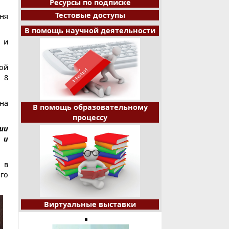
Ресурсы по подписке
Тестовые доступы
ня
В помощь научной деятельности
 и
ой
 8
на
В помощь образовательному
процессу
ши
 и
 в
го
Виртуальные выставки