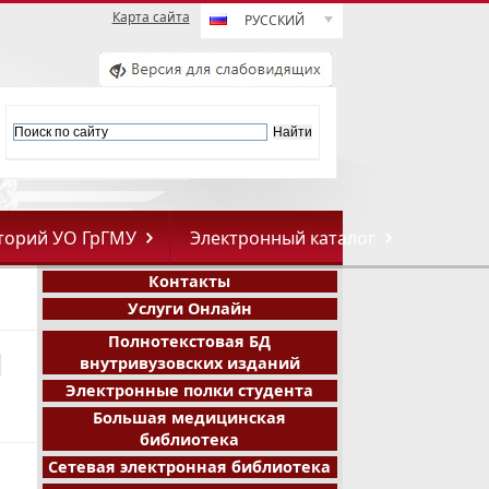
Карта сайта
РУССКИЙ
торий УО ГрГМУ
Электронный каталог
Контакты
Услуги Онлайн
Полнотекстовая БД
и
внутривузовских изданий
Электронные полки студента
Большая медицинская
библиотека
Сетевая электронная библиотека