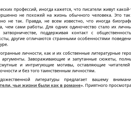
еских профессий, иногда кажется, что писатели живут какой-
ершенно не похожей на жизнь обычного человека. Это так
о не так. Правда, не всем известно, что иногда биограф
на, чем сами работы. Для одних одиночество стало их личн
затворничестве, поддерживая контакт с общественност
ксты, другие отличаются странными особенностями поведени
уре.
гогранные личности, как и их собственные литературные геро
 аргументы. Завораживающие и запутанные сюжеты, полн
 смутные и интригующие мотивы, оставляющие читателей
дочности и без того таинственным личностям.
удожественной литературы предлагает вашему вниман
тели, чьи жизни были как в романе
». Приятного просмотра