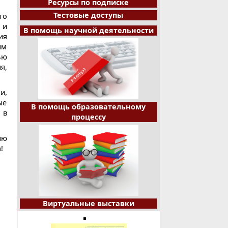
Ресурсы по подписке
Тестовые доступы
то
 и
В помощь научной деятельности
ия
ым
ью
я,
и,
ые
В помощь образовательному
 в
процессу
ию
!
Виртуальные выставки