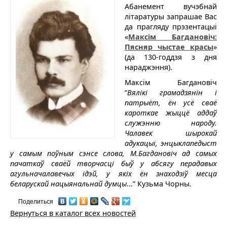
Абанемент вучэбнай
літаратуры запрашае Вас
да прагляду прэзентацыі
«
Максім Багдановіч:
Пясняр чыстае красы
»
(да 130-годдзя з дня
нараджэння).
Максім Багдановіч
“
Вялікі грамадзянін і
патрыёт, ён усё сваё
кароткае жыццё аддаў
служэнню народу.
Чалавек шырокай
адукацыі, энцыклапедыст
у самым поўным сэнсе слова, М.Багдановіч ад самых
пачаткаў сваёй творчасці быў у абсягу перадавых
агульначалавечых ідэй, у якіх ён знаходзіў месца
беларускай нацыянальнай думцы
...” Кузьма Чорны.
Поделиться
Вернуться в каталог всех новостей