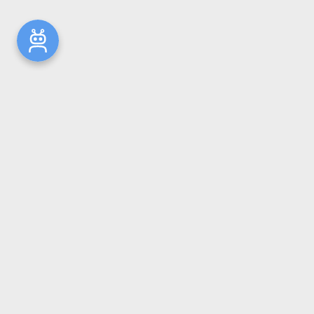
Новости
Общая информация
Ресурсы
Комплектование
Репозиторий ГрГМУ
Электронный каталог