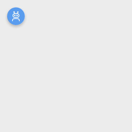
Новости
Общая информация
Ресурсы
Комплектование
Репозиторий ГрГМУ
Электронный каталог