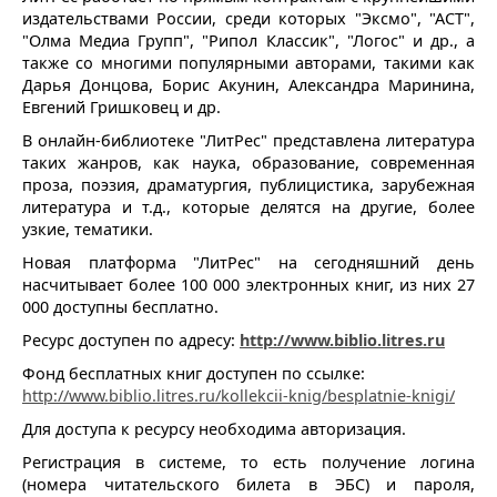
издательствами России, среди которых "Эксмо", "АСТ",
"Олма Медиа Групп", "Рипол Классик", "Логос" и др., а
также со многими популярными авторами, такими как
Дарья Донцова, Борис Акунин, Александра Маринина,
Евгений Гришковец и др.
В онлайн-библиотеке "ЛитРес" представлена литература
таких жанров, как наука, образование, современная
проза, поэзия, драматургия, публицистика, зарубежная
литература и т.д., которые делятся на другие, более
узкие, тематики.
Новая платформа "ЛитРес" на сегодняшний день
насчитывает более 100 000 электронных книг, из них 27
000 доступны бесплатно.
Ресурс доступен по адресу:
http://www.biblio.litres.ru
Фонд бесплатных книг доступен по ссылке:
http://www.biblio.litres.ru/kollekcii-knig/besplatnie-knigi/
Для доступа к ресурсу необходима авторизация.
Регистрация в системе, то есть получение логина
(номера читательского билета в ЭБС) и пароля,