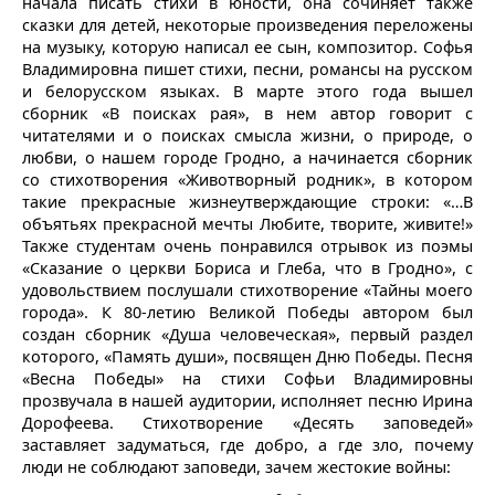
начала писать стихи в юности, она сочиняет также
сказки для детей, некоторые произведения переложены
на музыку, которую написал ее сын, композитор. Софья
Владимировна пишет стихи, песни, романсы на русском
и белорусском языках. В марте этого года вышел
сборник «В поисках рая», в нем автор говорит с
читателями и о поисках смысла жизни, о природе, о
любви, о нашем городе Гродно, а начинается сборник
со стихотворения «Животворный родник», в котором
такие прекрасные жизнеутверждающие строки: «…В
объятьях прекрасной мечты Любите, творите, живите!»
Также студентам очень понравился отрывок из поэмы
«Сказание о церкви Бориса и Глеба, что в Гродно», с
удовольствием послушали стихотворение «Тайны моего
города». К 80-летию Великой Победы автором был
создан сборник «Душа человеческая», первый раздел
которого, «Память души», посвящен Дню Победы. Песня
«Весна Победы» на стихи Софьи Владимировны
прозвучала в нашей аудитории, исполняет песню Ирина
Дорофеева. Стихотворение «Десять заповедей»
заставляет задуматься, где добро, а где зло, почему
люди не соблюдают заповеди, зачем жестокие войны: