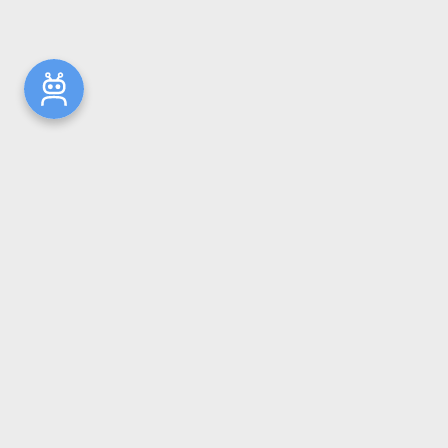
Новости
Общая информация
Ресурсы
Комплектование
Репозиторий ГрГМУ
Электронный каталог