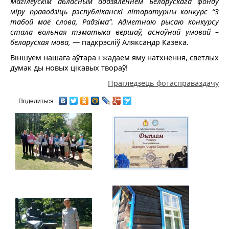
Магілёўскім абласным аддзяленнем Беларускага фонду
міру праводзіць рэспубліканскі літаратурны конкурс “З
табой маё слова, Радзіма”. Адметнаю рысаю конкурсу
стала вольная тэматыка вершаў, асноўнай умовай –
беларуская мова,
— падкрэсліў Аляксандр Казека.
Віншуем нашага аўтара і жадаем яму натхнення, светлых
думак ды новых цікавых твораў!
Прагледзець фотасправаздачу
Поделиться