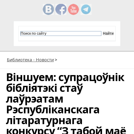
Библиотека - Новости
>
Віншуем: супрацоўнік
бібліятэкі стаў
лаўрэатам
Рэспубліканскага
літаратурнага
конкурсу “З табой маё