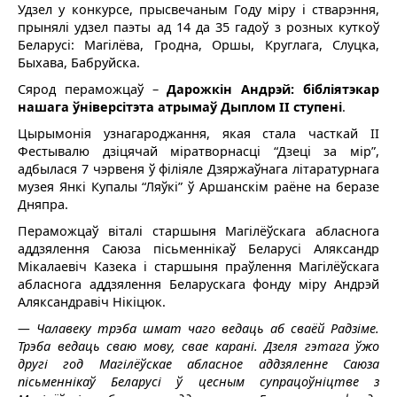
Удзел у конкурсе, прысвечаным Году міру і стварэння,
прынялі удзел паэты ад 14 да 35 гадоў з розных куткоў
Беларусі: Магілёва, Гродна, Оршы, Круглага, Слуцка,
Быхава, Бабруйска.
Сярод пераможцаў –
Дарожкін Андрэй: бібліятэкар
нашага ўніверсітэта атрымаў Дыплом II ступені
.
Цырымонія узнагароджання, якая стала часткай II
Фестывалю дзіцячай міратворнасці “Дзеці за мір”,
адбылася 7 чэрвеня ў філіяле Дзяржаўнага літаратурнага
музея Янкі Купалы “Ляўкі” ў Аршанскім раёне на беразе
Дняпра.
Пераможцаў віталі старшыня Магілёўскага абласнога
аддзялення Саюза пісьменнікаў Беларусі Аляксандр
Мікалаевіч Казека і старшыня праўлення Магілёўскага
абласнога аддзялення Беларускага фонду міру Андрэй
Аляксандравіч Нікіцюк.
— Чалавеку трэба шмат чаго ведаць аб сваёй Радзіме.
Трэба ведаць сваю мову, свае карані. Дзеля гэтага ўжо
другі год Магілёўскае абласное аддзяленне Саюза
пісьменнікаў Беларусі ў цесным супрацоўніцтве з