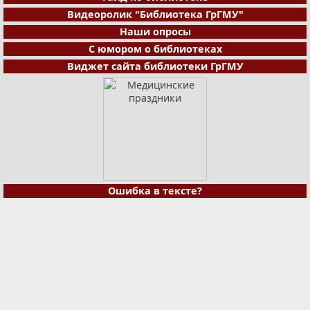
Видеоролик "Библиотека ГрГМУ"
Наши опросы
С юмором о библиотеках
Виджет сайта библиотеки ГрГМУ
Ошибка в тексте?