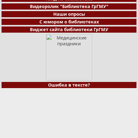
Видеоролик "Библиотека ГрГМУ"
Наши опросы
С юмором о библиотеках
Виджет сайта библиотеки ГрГМУ
Ошибка в тексте?