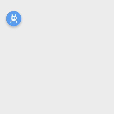
Новости
Общая информация
Ресурсы
Комплектование
Репозиторий ГрГМУ
Электронный каталог