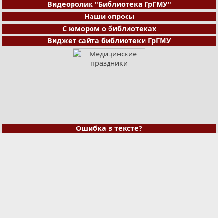
Видеоролик "Библиотека ГрГМУ"
Наши опросы
С юмором о библиотеках
Виджет сайта библиотеки ГрГМУ
Ошибка в тексте?