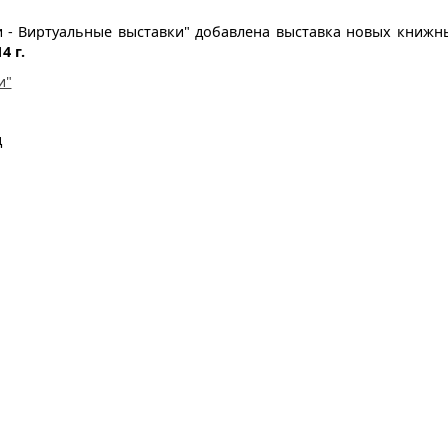
ки - Виртуальные выставки" добавлена выставка новых книжн
4 г.
и"
д