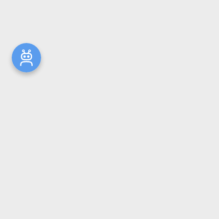
Новости
Общая информация
Ресурсы
Комплектование
Репозиторий ГрГМУ