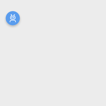
Новости
Общая информация
Ресурсы
Комплектование
Репозиторий ГрГМУ
Электронный каталог