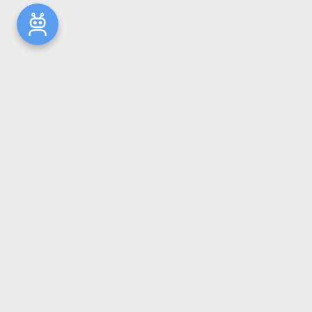
Новости
Общая информация
Ресурсы
Комплектование
Репозиторий ГрГМУ
Электронный каталог