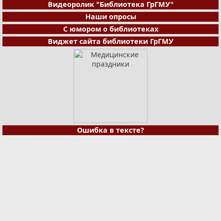
Видеоролик "Библиотека ГрГМУ"
Наши опросы
С юмором о библиотеках
Виджет сайта библиотеки ГрГМУ
Ошибка в тексте?