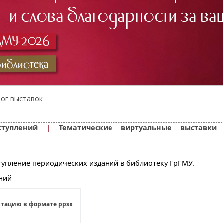
лог выставок
туплений
|
Тематические виртуальные выставки
упление периодических изданий в библиотеку ГрГМУ.
ний
нтацию в формате ppsx