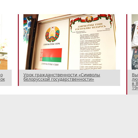
 о
Урок гражданственности «Символы
Вы
ок
белорусской государственности»
лю
в 
194