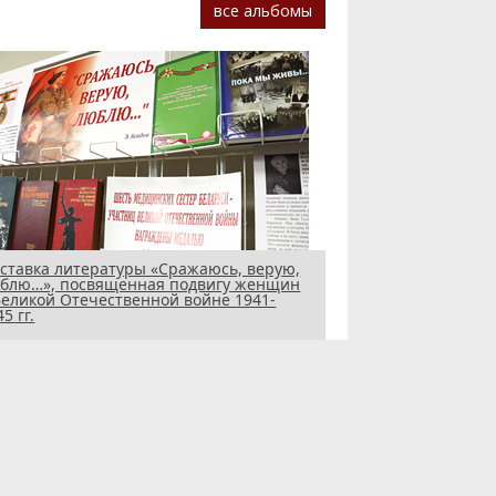
все альбомы
ставка литературы «Сражаюсь, верую,
блю…», посвященная подвигу женщин
Великой Отечественной войне 1941-
5 гг.