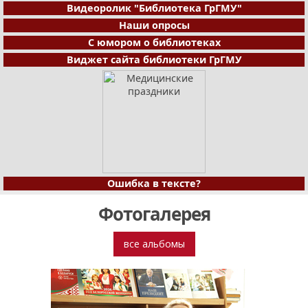
Видеоролик "Библиотека ГрГМУ"
Наши опросы
С юмором о библиотеках
Виджет сайта библиотеки ГрГМУ
Ошибка в тексте?
Фотогалерея
все альбомы