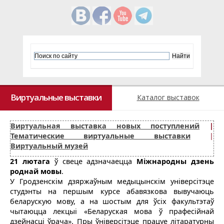
Виртуальные выставки
Каталог выставок
Виртуальная выставка новых поступлений
|
Тематические виртуальные выставки
|
Виртуальный музей
21 лютага
ў свеце адзначаецца
Міжнародны дзень
роднай мовы
.
У Гродзенскім дзяржаўным медыцынскім універсітэце
студэнты на першым курсе абавязкова вывучаюць
беларускую мову, а на шостым для ўсіх факультэтаў
чытаюцца лекцыі «Беларуская мова ў прафесійнай
дзейнасці ўрача». Пры ўніверсітэце працуе літаратурны