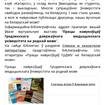
клуб «Катарсіс», у склад якога ўваходзяць як студэнты,
так і выкладчыкі. Многія супрацоўнікі ўніверсітэта
свабодна размаўляюць па-беларуску. I нам стала цiкавa,
a якія ж навуковыя публікацыі друкуюць нашы вучоныя
на беларускай мове?
Інфармацыйна-бібліяграфічны аддзел прапануе вашай
ўвазе віртуальную выставу “
Працы навукоўцаў
Гродзенскага дзяржаўнага медыцынскага
універсітэта на роднай мове
”.
На сайце бібліятэкі ў раздзеле
Списки и указатели
литературы
прадстаўлены бібліяграфічны спіс
літаратуры «Працы навукоўцаў ГрДМУ на беларускай
мове».
Працы навукоўцаў Гродзенскага дзяржаўнага
медыцынскага ўніверсітэта на роднай мове
Скачаць відэа ў фармаце wmv