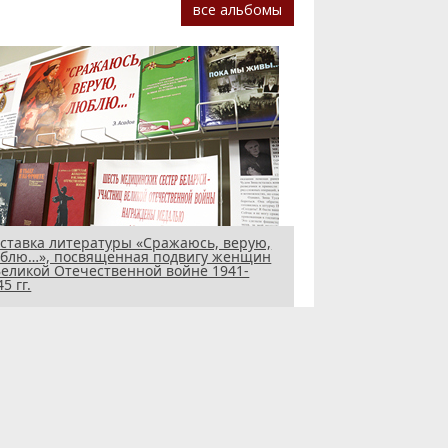
все альбомы
ставка литературы «Сражаюсь, верую,
блю…», посвященная подвигу женщин
Великой Отечественной войне 1941-
5 гг.