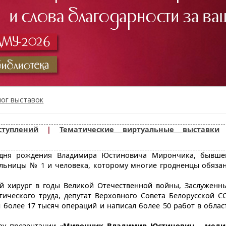
лог выставок
туплений
|
Тематические виртуальные выставки
о дня рождения Владимира Юстиновича Мирончика, бывше
ольницы № 1 и человека, которому многие гродненцы обяза
й хирург в годы Великой Отечественной войны, Заслуженн
тического труда, депутат Верховного Совета Белорусской СС
олее 17 тысяч операций и написал более 50 работ в облас
ру презентации «
Мирончик Владимир Юстинович – меди