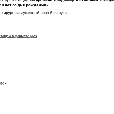
110 лет со дня рождения
».
хирург, заслуженный врач Беларуси.
нтацию в формате ppsx
авок