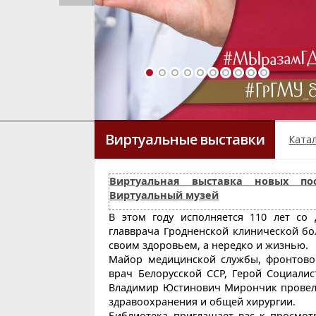
Виртуальные выставки
Ката
Виртуальная выставка новых пос
Виртуальный музей
В этом году исполняется 110 лет с
главврача Гродненской клинической б
своим здоровьем, а нередко и жизнью.
Майор медицинской службы, фронтово
врач Белорусской ССР, Герой Социалис
Владимир Юстинович Мирончик провел б
здравоохранения и общей хирургии.
Библиотека приглашает вас к просмот