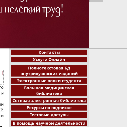
1
2
3
4
5
6
7
8
Контакты
Услуги Онлайн
Полнотекстовая БД
|
внутривузовских изданий
Электронные полки студента
го
Большая медицинская
ны
библиотека
Сетевая электронная библиотека
ый
Ресурсы по подписке
Р,
Тестовые доступы
ти
В помощь научной деятельности
к-