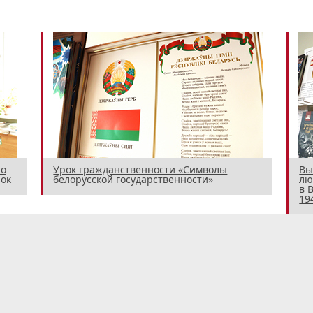
 о
Урок гражданственности «Символы
Вы
ок
белорусской государственности»
лю
в 
194