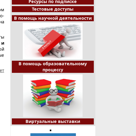
Ресурсы по подписке
Тестовые доступы
ом
о-
В помощь научной деятельности
на
ты
 и
ой
ые
В помощь образовательному
процессу
ет
Виртуальные выставки