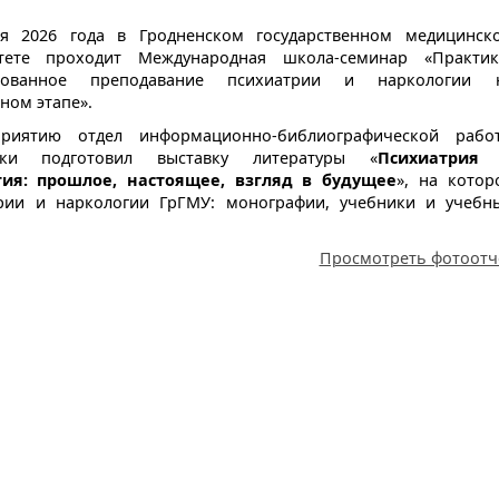
ля 2026 года в Гродненском государственном медицинск
итете проходит Международная школа-семинар «Практик
рованное преподавание психиатрии и наркологии 
ном этапе».
риятию отдел информационно-библиографической рабо
еки подготовил выставку литературы «
Психиатрия
гия: прошлое, настоящее, взгляд в будущее
», на котор
рии и наркологии ГрГМУ: монографии, учебники и учебн
Просмотреть фотоотч