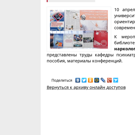
10 апре
универс
ориенти
современ
К мероп
библиот
нарколо
представлены труды кафедры психиат
пособия, материалы конференций.
Поделиться
Вернуться к архиву онлайн доступов